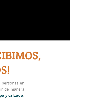
IBIMOS,
S!
a personas en
rir de manera
pa y calzado
.