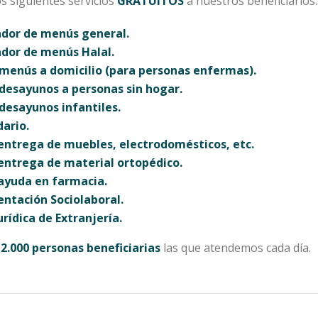
s siguientes servicios
GRATUITOS
a nuestros beneficiarios:
ador de menús general.
dor de menús Halal.
menús a domicilio (para personas enfermas).
desayunos a personas sin hogar.
desayunos infantiles.
dario.
 entrega de muebles, electrodomésticos, etc.
 entrega de material ortopédico.
 ayuda en farmacia.
entación Sociolaboral.
rídica de Extranjería.
n
2.000 personas beneficiarias
las que atendemos cada día.