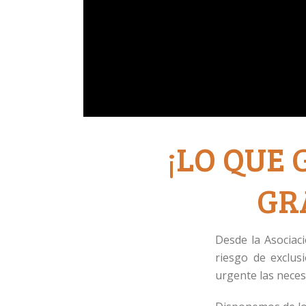
¡LO QUE
GR
Desde la Asociac
riesgo de exclus
urgente las nece